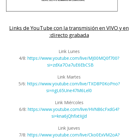
Links de YouTube con la transmisión en VIVO y en
directo grabada:
Link Lunes
4/8:
https://www.youtube.com/live/MJ00MQ0f700?
si=zdXa7Oa7uE6EbCSB
Link Martes
5/6:
https://www.youtube.com/live/TXD8P0KoPno?
si=ngL65Une47M6Lel0
Link Miércoles
6/8:
https://www.youtube.com/live/HVN86cFxdG4?
si=kna6jQhfixtIijJd
Link Jueves
7/8:
https://www.youtube.com/live/Cko0ExVM2oA?