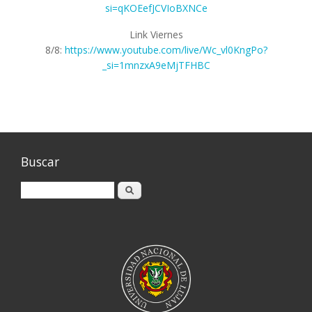
si=qKOEefJCVIoBXNCe
Link Viernes
8/8:
https://www.youtube.com/live/Wc_vl0KngPo?
si=1mnzxA9eMjTFHBC_
Buscar
Buscar